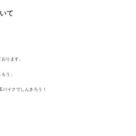
いて
ております。
しもう」
 Eバイクでしんきろう！